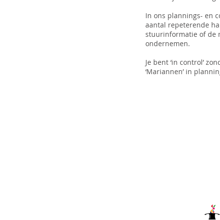
In ons plannings- en 
aantal repeterende hand
stuurinformatie of de 
ondernemen.
Je bent ‘in control’ zo
‘Mariannen’ in planni