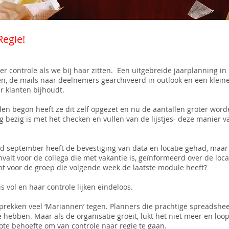
Regie!
er controle als we bij haar zitten. Een uitgebreide jaarplanning in 
en, de mails naar deelnemers gearchiveerd in outlook en een klein
r klanten bijhoudt.
den begon heeft ze dit zelf opgezet en nu de aantallen groter word
 bezig is met het checken en vullen van de lijstjes- deze manier v
d september heeft de bevestiging van data en locatie gehad, maar
nvalt voor de collega die met vakantie is, geïnformeerd over de loca
rint voor de groep die volgende week de laatste module heeft?
s vol en haar controle lijken eindeloos.
prekken veel ‘Mariannen’ tegen. Planners die prachtige spreads
e hebben. Maar als de organisatie groeit, lukt het niet meer en loop
grote behoefte om van controle naar regie te gaan.