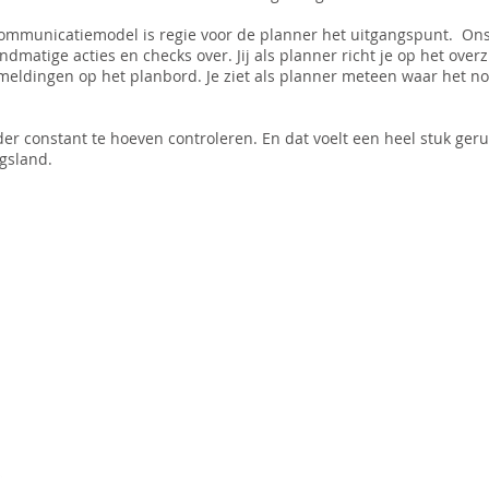
communicatiemodel is regie voor de planner het uitgangspunt. O
matige acties en checks over. Jij als planner richt je op het overzic
meldingen op het planbord. Je ziet als planner meteen waar het nod
nder constant te hoeven controleren. En dat voelt een heel stuk geru
ngsland.
Planned Magic
-
Beatrixlaan 4 5735 CX,
info@plannedmagic.nl